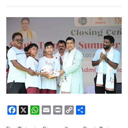
Facebook
X
WhatsApp
Email
Print
Copy
Share
Link