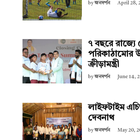
by
জনদর্পন
April 28,
৭ বছরে রাজ্যে 
পরিকাঠামোর উন
ক্রীড়ামন্ত্রী
by
জনদর্পন
June 14, 
লাইফটাইম এচিভ
দেবনাথ
by
জনদর্পন
May 20, 