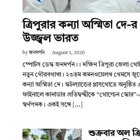
ত্রিপুরার কন্যা অস্মিতা দে-র
উজ্জ্বল ভারত
by
জনদর্পন
August 1, 2026
স্পোর্টস ডেস্ক জনদর্পন।। দক্ষিণ ত্রিপুরা জেলা গ
নতুন গৌরবগাথা। ২৩তম কমনওয়েলথ গেমসে জুডোতে 
কন্যা অস্মিতা দে। স্কটল্যান্ডের গ্লাসগোতে অনু
ফাইনালে কানাডার প্রতিদ্বন্দ্বীকে “গোল্ডেন স্ক
স্বর্ণপদক। একই সঙ্গে […]
শুক্রবার অল ত্