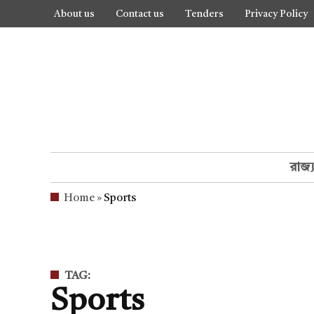
Skip
About us
Contact us
Tenders
Privacy Policy
to
content
রাজ্
Home
»
Sports
TAG:
Sports