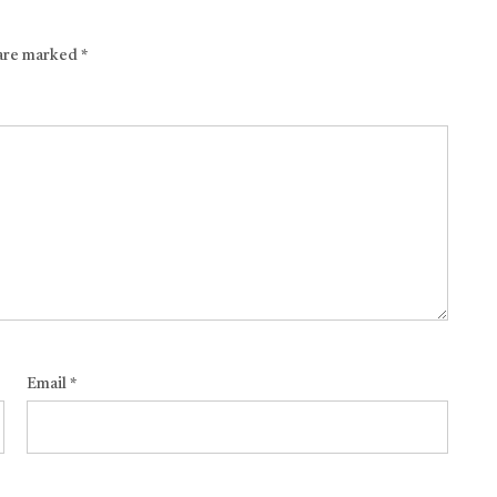
 are marked
*
Email
*