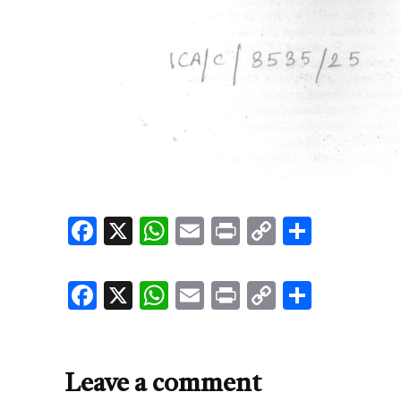
Facebook
X
WhatsApp
Email
Print
Copy
Share
Link
Facebook
X
WhatsApp
Email
Print
Copy
Share
Link
Leave a comment