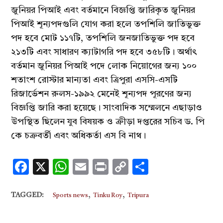
জুনিয়র পিআই এবং বর্তমানে বিজ্ঞপ্তি জারিকৃত জুনিয়র
পিআই শূন্যপদগুলি যোগ করা হলে তপশিলি জাতিভুক্ত
পদ হবে মোট ১১৭টি, তপশিলি জনজাতিভুক্ত পদ হবে
২১৩টি এবং সাধারণ ক্যাটাগরি পদ হবে ৩৫৮টি। অর্থাৎ
বর্তমান জুনিয়র পিআই পদে লোক নিয়োগের জন্য ১০০
শতাংশ রোস্টার মান্যতা এবং ত্রিপুরা এসসি-এসটি
রিজার্ভেশন রুলস-১৯৯২ মেনেই শূন্যপদ পূরণের জন্য
বিজ্ঞপ্তি জারি করা হয়েছে। সাংবাদিক সম্মেলনে এছাড়াও
উপস্থিত ছিলেন যুব বিষয়ক ও ক্রীড়া দপ্তরের সচিব ড. পি
কে চক্রবর্তী এবং অধিকর্তা এস বি নাথ।
Facebook
X
WhatsApp
Email
Print
Copy
Share
Link
,
,
TAGGED:
Sports news
Tinku Roy
Tripura