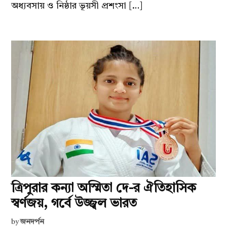
অধ্যবসায় ও নিষ্ঠার ভূয়সী প্রশংসা […]
ত্রিপুরার কন্যা অস্মিতা দে-র ঐতিহাসিক
স্বর্ণজয়, গর্বে উজ্জ্বল ভারত
by
জনদর্পন