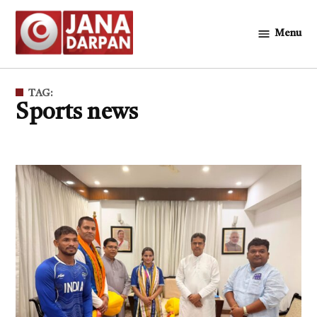
Skip
to
Menu
জনদর্পন
content
TAG:
Sports news