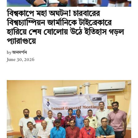
বিশ্বকাপে মহা অঘটন! চারবারের
বিশ্বচ্যাম্পিয়ন জার্মানিকে টাইব্রেকারে
হারিয়ে শেষ ষোলোয় উঠে ইতিহাস গড়ল
প্যারাগুয়ে
by
জনদর্পন
June 30, 2026