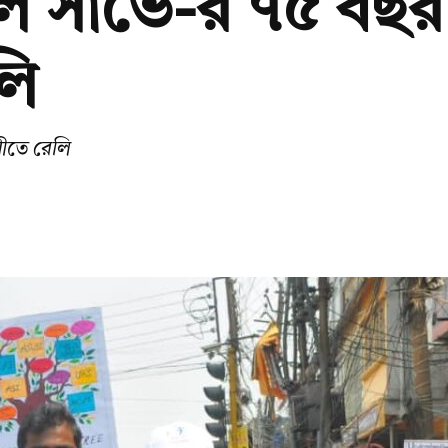
পল সার্ভে-র ৭৫ বছর 
লি
ানীতে রেলি