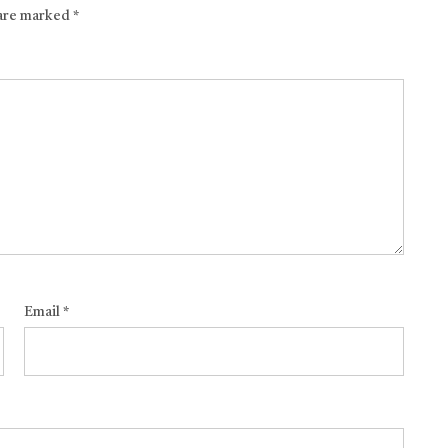
 are marked
*
Email
*