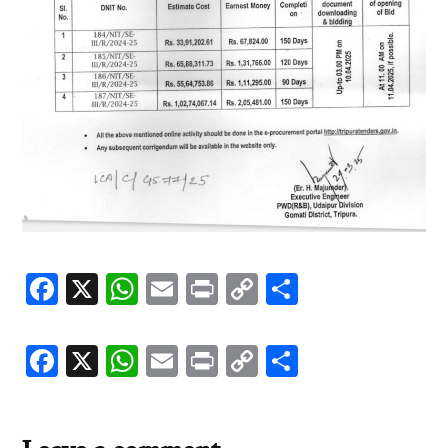
Facebook
X
WhatsApp
Email
Print
Copy
Share
Link
Facebook
X
WhatsApp
Email
Print
Copy
Share
Link