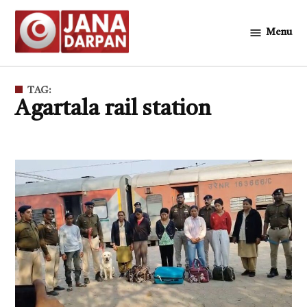
Skip
to
Menu
জনদর্পন
content
TAG:
Agartala rail station