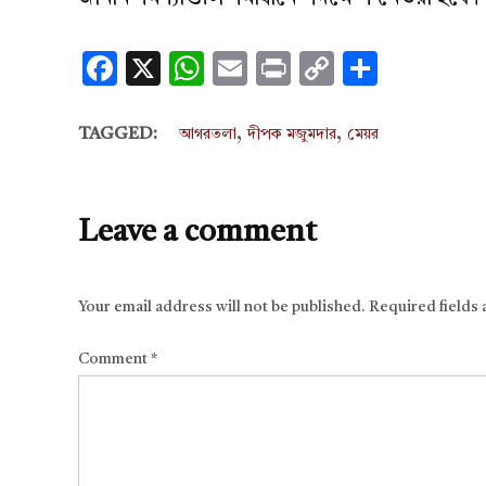
Facebook
X
WhatsApp
Email
Print
Copy
Share
Link
,
,
TAGGED:
আগরতলা
দীপক মজুমদার
মেয়র
Leave a comment
Your email address will not be published.
Required fields
Comment
*