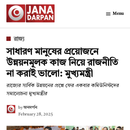
Skip
to
Menu
জনদর্পন
content
POSTED
রাজ্য
IN
সাধারণ মানুষের প্রয়োজনে
উন্নয়নমূলক কাজ নিয়ে রাজনীতি
না করাই ভালো: মুখ্যমন্ত্রী
রাজ্যের সার্বিক উন্নয়নের প্রশ্নে ফের একবার কমিউনিস্টদের
সমালোচনা মুখ্যমন্ত্রীর
by
জনদর্পন
February 28, 2025