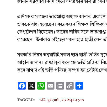
জানান সরকারি নিয়ম মেনে সমস্ত ছাত্র ছাত্রীরা যেন
এদিকে কলেজের ভারপ্রাপ্ত অধ্যক্ষ জানান, একাংশ
ডাকতে বাধ্য হয়েছেন। কয়েকজন শিক্ষক শিক্ষিকা অস
ডেপুটেশন দিয়েছেন। তাদের দাবির সঙ্গে ভারপ্রাপ্
করেছেন। উনারাও চাইছেন সকল ছাত্র ছাত্রী যেন ভর
সরকারি নিয়ম অনুযায়ীই সকল ছাত্র ছাত্রী ভর্তির সু
আহ্বান জানান। রামঠাকুর কলেজে ভর্তি প্রক্রিয়া 
কবে নাগাদ এই ভর্তি পক্রিয়া সম্পন্ন হয় সেটাই দে
Facebook
X
WhatsApp
Email
Print
Copy
Share
Link
,
,
TAGGED:
ভর্তি
যুব মোর্চা
রাম ঠাকুর কলেজ