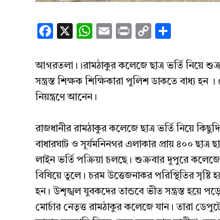
Facebook
X
WhatsApp
Email
Print
Copy
Share
Link
আগরতলা।।রামঠাকুর কলেজে ছাত্র ভর্তি নিয়ে শুক্র
সন্ত্রস্ত শিক্ষক শিক্ষিকারা পুলিশ ডাকতে বাধ্য হন । 
নিয়ন্ত্রণে আনেন।
রাজধানীর রামঠাকুর কলেজে ছাত্র ভর্তি নিয়ে কি
বাধারঘাট ও সূর্যমনিনগর এলাকার প্রায় ৪০০ ছাত্র
লাইন ভর্তি পক্রিয়া চলছে। শুক্রবার দুপুরে কলে
বিষিয়ে তুলে। চরম উত্তেজনাকর পরিস্থিতির সৃষ্টি হ
হন। উশৃঙ্খল যুবকদের তান্ডবে ভীত সন্ত্রস্ত হয়ে পড়
মোর্চার নেতৃত্ত রামঠাকুর কলেজে যান। তারা ডেপুট