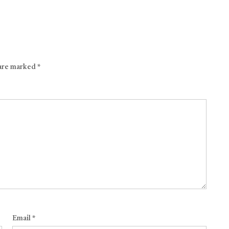
 are marked
*
Email
*