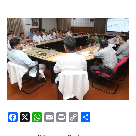
Facebook
X
WhatsApp
Email
Print
Copy
Share
Link