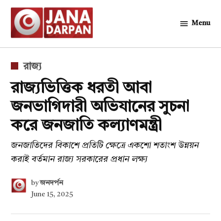
Skip
to
Menu
জনদর্পন
content
POSTED
রাজ্য
IN
রাজ্যভিত্তিক ধরতী আবা
জনভাগিদারী অভিযানের সুচনা
করে জনজাতি কল্যাণমন্ত্রী
জনজাতিদের বিকাশে প্রতিটি ক্ষেত্রে একশো শতাংশ উন্নয়ন
করাই বর্তমান রাজ্য সরকারের প্রধান লক্ষ্য
by
জনদর্পন
June 15, 2025