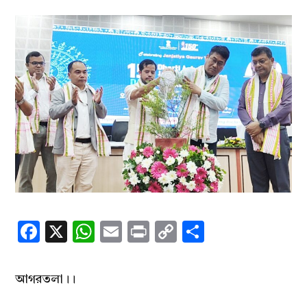
Facebook
X
WhatsApp
Email
Print
Copy
Share
Link
আগরতলা।।