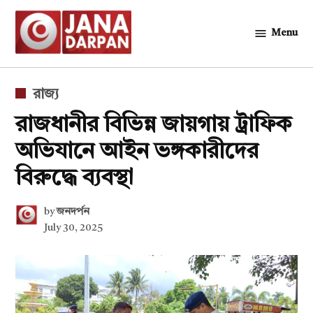
Skip
to
Menu
জনদর্পন
content
POSTED
রাজ্য
IN
রাজধানীর বিভিন্ন জায়গায় ট্রাফিক
অভিযানে আইন ভঙ্গকারীদের
বিরুদ্ধে ব্যবস্থা
by
জনদর্পন
July 30, 2025