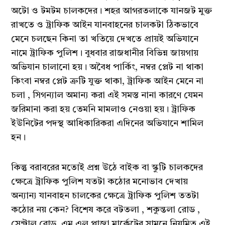
অটো ও টমটম চালকদের। শহর আগরতলাকে যানজট মুক্ত
রাখতে ও ট্রাফিক আইন যানবাহনের চালকটা ঠিকভাবে
মেনে চলছেন কিনা তা খতিয়ে দেখতে প্রায়ই অভিযানে
নামে ট্রাফিক পুলিশ। বুধবার রাজধানীর বিভিন্ন জায়গায়
অভিযান চালানো হয়। অবৈধ পার্কিং, নম্বর প্লেট না থাকা
কিংবা নম্বর প্লেট ত্রুটি যুক্ত থাকা, ট্রাফিক আইন মেনে না
চলা , সিগন্যাল অমান্য করা এই সমস্ত নানা কারণে যেমন
জরিমানা করা হয় তেমনি মামলাও নেওয়া হয়। ট্রাফিক
ইউনিটের পদস্থ আধিকারিকরা এদিনের অভিযানে শামিল
হন।
কিন্তু বরাবরের মতোই প্রশ্ন উঠে বাইক বা স্কুটি চালকদের
ক্ষেত্রে ট্রাফিক পুলিশ যতটা কঠোর মনোভাব দেখায়
অন্যান্য যানবাহন চালকের ক্ষেত্রে ট্রাফিক পুলিশ ততটা
কঠোর নয় কেন? বিশেষ করে বটতলা , শকুন্তলা রোড ,
সেন্ট্রাল রোড, এম এল প্লাজা মার্কেটের সামনে নিয়মিত এই