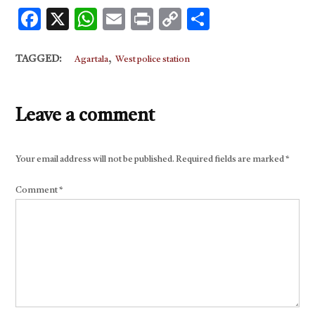
Facebook
X
WhatsApp
Email
Print
Copy
Share
Link
,
TAGGED:
Agartala
West police station
Leave a comment
Your email address will not be published.
Required fields are marked
*
Comment
*