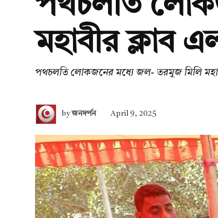
পথচলতি লোকজ
মহাবীর ক্লাব এ
পথচলতি লোকজনের মধ্যে জল- তরমুজ মিলি মহাব
by
জনদর্পন
April 9, 2025