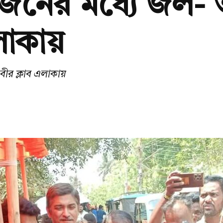
নের মধ্যে জল- ত
লাকায়
ীর ক্লাব এলাকায়