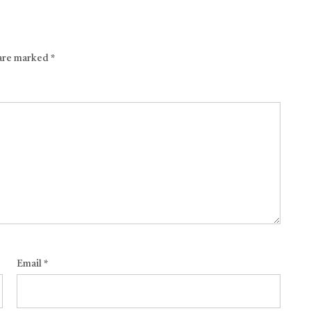
 are marked
*
Email
*