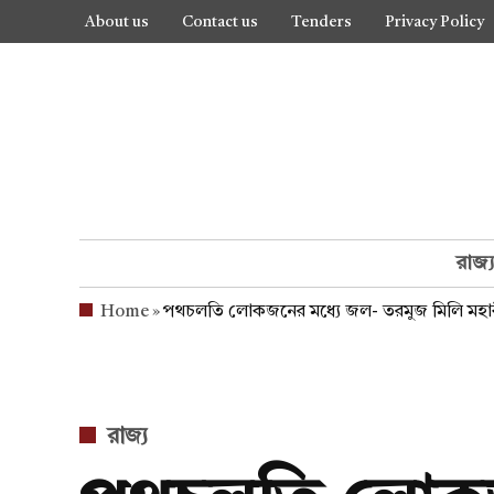
Skip
About us
Contact us
Tenders
Privacy Policy
to
content
রাজ্
Home
»
পথচলতি লোকজনের মধ্যে জল- তরমুজ মিলি মহাব
POSTED
রাজ্য
IN