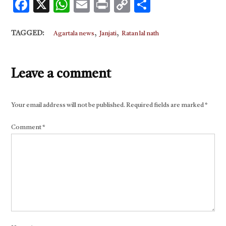
Facebook
X
WhatsApp
Email
Print
Copy
Share
Link
,
,
TAGGED:
Agartala news
Janjati
Ratan lal nath
Leave a comment
Your email address will not be published.
Required fields are marked
*
Comment
*