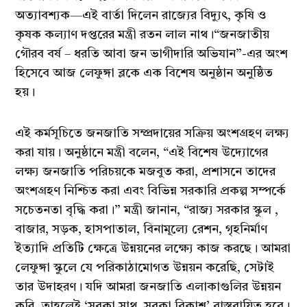
অত্যাবশ্যক—এই বার্তা দিলেন রাজ্যের বিদ্যুৎ, কৃষি ও
কৃষক কল্যাণ দপ্তরের মন্ত্রী রতন লাল নাথ।“জনজাতীয়
গৌরব বর্ষ – ধরতি আবা জন ভাগীদারি অভিযান”-এর অংশ
হিসেবে আজ লেফুঙ্গা ব্লকে এক বিশেষ অনুষ্ঠান অনুষ্ঠিত
হয়।
এই কর্মসূচিতে জনজাতি সম্প্রদায়ের সক্রিয় অংশগ্রহণ লক্ষ্য
করা যায়। অনুষ্ঠানে মন্ত্রী বলেন, “এই বিশেষ উদ্যোগের
লক্ষ্য জনজাতি পরিচয়কে মজবুত করা, প্রশাসনে তাদের
অংশগ্রহণ নিশ্চিত করা এবং বিভিন্ন সরকারি প্রকল্প সম্পর্কে
সচেতনতা বৃদ্ধি করা।” মন্ত্রী জানান, “রাজ্য সরকার স্কুল ,
বাজার, সড়ক, হাসপাতাল, বিনামূল্যে রেশন, গৃহনির্মাণ
ইত্যাদি প্রতিটি ক্ষেত্রে উন্নয়নের লক্ষ্যে কাজ করছে। আমরা
লেফুঙ্গা স্কুলে যে পরিকাঠামোগত উন্নয়ন করেছি, সেটাই
তার উদাহরণ। যদি আমরা জনজাতি এলাকাগুলির উন্নয়ন
করি, তাহলেই ‘সবকা সাথ, সবকা বিকাশ’ বাস্তবায়িত হবে।