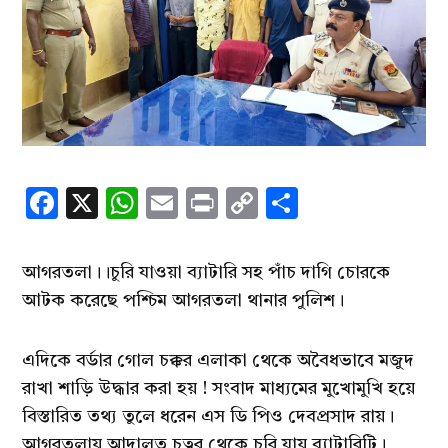
Facebook
X
WhatsApp
Email
Print
Copy
Share
Link
আগরতলা।।চুরি যাওয়া ব্যাটারি সহ পাঁচ দাগি চোরকে
আটক করেছে পশ্চিম আগরতলা থানার পুলিশ।
এদিকে বর্ডার গোল চক্কর এলাকা থেকে অবৈধভাবে মজুদ
রাখা শাড়ি উদ্ধার করা হয় ! সংবাদ মাধ্যমের মুখোমুখি হয়ে
বিস্তারিত তথ্য তুলে ধরেন এস ডি পিও দেবপ্রসাদ রায়।
আগরতলায় আদালত চত্বর থেকে চুরি যায় ব্যাটারিটি।