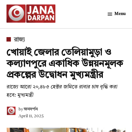
Skip
to
Menu
জনদর্পন
content
POSTED
রাজ্য
IN
খোয়াই জেলার তেলিয়ামুড়া ও
কল্যাণপুরে একাধিক উন্নয়নমূলক
প্রকল্পের উদ্বোধন মুখ্যমন্ত্রীর
রাজ্যে আরো ২০,৪৮৫ হেক্টর জমিতে রাবার চাষ বৃদ্ধি করা
হবে: মুখ্যমন্ত্রী
by
জনদর্পন
April 11, 2025