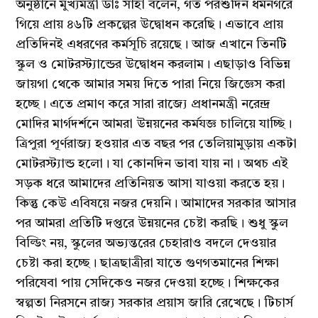
অনুষ্ঠানে মুখ্যমন্ত্রী ডাঃ সাহা বলেন, গত পরশুদিন ধর্মনগরে
গিয়ে প্রায় ৪৬টি প্রকল্পের উদ্বোধন করেছি। এভাবে প্রায়
প্রতিদিনই এধরণের কর্মসূচি রয়েছে। আজ এখানে তিনটি
স্কুল ও মোটরস্ট্যান্ডের উদ্বোধন করলাম। এছাড়াও বিভিন্ন
জায়গা থেকে আমার সময় দিতে পারা নিয়ে জিজ্ঞেস করা
হচ্ছে। এতে প্রমাণ করে সারা রাজ্যে প্রধানমন্ত্রী নরেন্দ্র
মোদির মার্গদর্শনে আমরা উন্নয়নের কর্মযজ্ঞ চালিয়ে যাচ্ছি।
ত্রিপুরা পূর্ণরাজ্য হওয়ার এত বছর পর তেলিয়ামুড়ায় একটা
মোটরস্ট্যান্ড হলো। যা কোনদিন ভাবা যায় না। অথচ এই
সড়ক ধরে আমাদের প্রতিনিয়ত আসা যাওয়া করতে হয়।
কিন্তু কেউ এবিষয়ে নজর দেয়নি। আমাদের সরকার আসার
পর আমরা প্রতিটি দপ্তরে উন্নয়নের চেষ্টা করছি। শুধু স্কুল
বিল্ডিং নয়, স্কুলের অভ্যন্তরের চেহারাও বদলে দেওয়ার
চেষ্টা করা হচ্ছে। ছাত্রছাত্রীরা যাতে গুণগতমানের শিক্ষা
পরিষেবা পায় সেদিকেও নজর দেওয়া হচ্ছে। শিক্ষকের
স্বল্পতা নিরসনে রাজ্য সরকার প্রয়াস জারি রেখেছে। টিচার্স