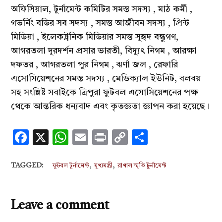
অফিসিয়াল, টুর্নামেন্ট কমিটির সমস্ত সদস্য , মাঠ কর্মী ,
গভর্নিং বডির সব সদস্য , সমস্ত আজীবন সদস্য , প্রিন্ট
মিডিয়া , ইলেকট্রনিক মিডিয়ার সমস্ত সুহৃদ বন্ধুগণ,
আগরতলা দূরদর্শন প্রসার ভারতী, বিদ্যুৎ নিগম , আরক্ষা
দফতর , আগরতলা পুর নিগম , ঝর্ণা জল , রেফারি
এসোসিয়েশনের সমস্ত সদস্য , মেডিক্যাল ইউনিট, বলবয়
সহ সংশ্লিষ্ট সবাইকে ত্রিপুরা ফুটবল এসোসিয়েশনের পক্ষ
থেকে আন্তরিক ধন্যবাদ এবং কৃতজ্ঞতা জ্ঞাপন করা হয়েছে।‌
Facebook
X
WhatsApp
Email
Print
Copy
Share
Link
,
,
TAGGED:
ফুটবল টুর্নামেন্ট
মুখ্যমন্ত্রী
রাখাল স্মৃতি টুর্নামেন্ট
Leave a comment