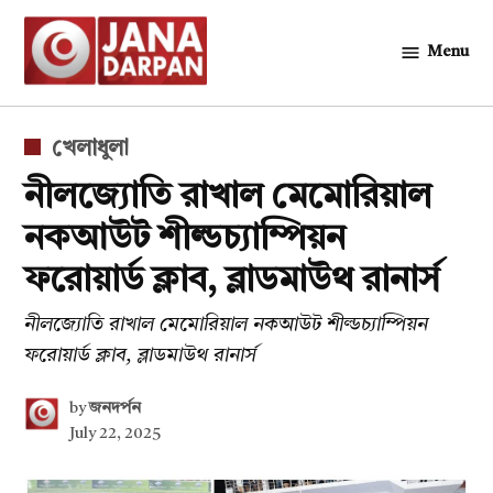
Skip
to
Menu
জনদর্পন
content
POSTED
খেলাধুলা
IN
নীলজ্যোতি রাখাল মেমোরিয়াল
নকআউট শীল্ডচ্যাম্পিয়ন
ফরোয়ার্ড ক্লাব, ব্লাডমাউথ রানার্স
নীলজ্যোতি রাখাল মেমোরিয়াল নকআউট শীল্ডচ্যাম্পিয়ন
ফরোয়ার্ড ক্লাব, ব্লাডমাউথ রানার্স
by
জনদর্পন
July 22, 2025