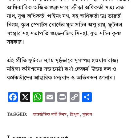
আধিকারিক অজিত শুক্ল দাস, ক্রীড়া অধিকর্তা সত্য ব্রত
নাথ, যুগ্ম অধিকর্তা পাইমং মগ, সহ অধিকর্তা ডঃ ভারতী
নিগম, স্কুল স্পোর্টস বোর্ডের যুগ্ম সচিব অপু রায়, ফুটবল
সংস্থার সহ সভাপতি শুভেনজিৎ সিনহা, যুগ্ম সচিব কৃষ্ণ
সরকার।
এই প্রীতি ফুটবল ম্যাচ সুষ্ঠুভাবে সুসম্পন্ন হওয়ায় রাজ্য
মহিলা কমিশনের সভানেত্রী ঝর্ণা দেব্বর্মা উভয় দল ও
কর্মকর্তাদের আন্তরিক ধন্যবাদ ও অভিনন্দন জানান।
Facebook
X
WhatsApp
Email
Print
Copy
Share
Link
,
,
TAGGED:
আন্তর্জাতিক নারী দিবস
ত্রিপুরা
ফুটবল