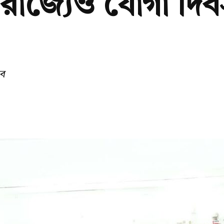
রাজ্যেও যোগা দি
বে