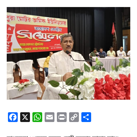
Facebook
X
WhatsApp
Email
Print
Copy
Share
Link