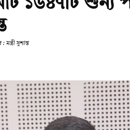
 মোট ১৬৪৭টি শুন্য
্ত
ন্ত্রী সুশান্ত