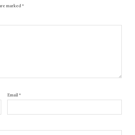
 are marked
*
Email
*