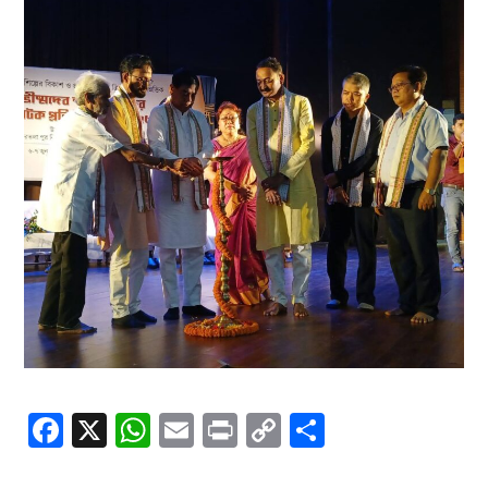
Facebook
X
WhatsApp
Email
Print
Copy
Share
Link