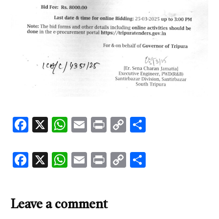
Facebook
X
WhatsApp
Email
Print
Copy
Share
Link
Facebook
X
WhatsApp
Email
Print
Copy
Share
Link
Leave a comment