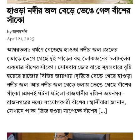
হাওড়া নদীর জল বেড়ে ভেঙে গেল বাঁশের
সাঁকো
by
জনদর্পন
April 21, 2025
আগরতলা: বর্ষণে বেড়েছে হাওড়া নদীর জল।জলের
তোড়ে ভেসে গেছে দুই পাড়ের বহু লোকজনের চলাচলের
একমাত্র বাঁশের সাঁকো। সোমবার ভোর রাতে মুষলধারে বৃষ্টি
হয়েছে রাজ্যের বিভিন্ন জায়গায়।বৃষ্টিতে বেড়ে গেছে হাওড়া
নদীর জল।আর নদীর জল বেড়ে চলায় ভেঙে গেছে বাঁশের
সাঁকো।এমনই ঘটনা ঘটলো রাজধানীর দক্ষিন জয়নগর-
রাজনগরের মধ্যে সংযোগকারী বাঁশের। স্থানীয়ারা জানান,
সেখানে পাকা ব্রিজ হওয়া সাপেক্ষে বাঁশের […]