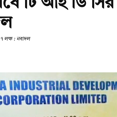
বর্ষে টি আই ডি সি
দল
৭ লক্ষ : নবাদল