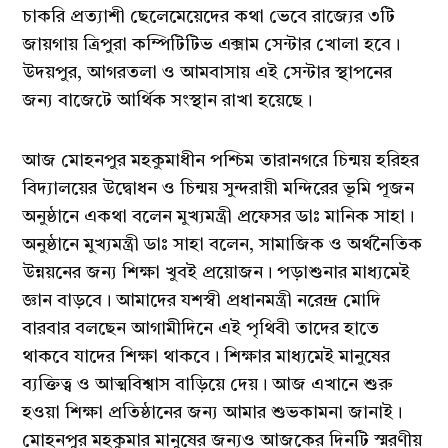
চাকরি প্রত্যাশী ছেলেমেয়েদের কথা ভেবে রাজ্যের ৩টি
জায়গায় ত্রিপুরা কম্পিটিটিভ এক্সাম সেন্টার খোলা হবে।
উদয়পুর, আগরতলা ও আমবাসায় এই সেন্টার স্থাপনের
জন্য বাজেটে আর্থিক সংস্থান রাখা হয়েছে।
আজ মোহনপুর মহকুমাধীন পশ্চিম তারানগরে চিন্ময় হরিহর
বিদ্যালয়ের উদ্বোধন ও চিন্ময় সুন্দরায়ী মন্দিরের ভূমি পূজন
অনুষ্ঠানে একথা বলেন মুখ্যমন্ত্রী প্রফেসর ডাঃ মানিক সাহা।
অনুষ্ঠানে মুখ্যমন্ত্রী ডাঃ সাহা বলেন, সামাজিক ও অর্থনৈতিক
উন্নয়নের জন্য শিক্ষা খুবই প্রয়োজন। পড়াশুনার মাধ্যমেই
জ্ঞান বাড়বে। আমাদের যশস্বী প্রধানমন্ত্রী নরেন্দ্র মোদি
বারবার বলছেন আগামীদিনে এই পৃথিবী তাদের হাতে
থাকবে যাদের শিক্ষা থাকবে। শিক্ষার মাধ্যমেই মানুষের
ব্যক্তিত্ব ও আত্মবিশ্বাস বাড়িয়ে দেয়। আজ এখানে শুরু
হওয়া শিক্ষা প্রতিষ্ঠানের জন্য আমার শুভকামনা জানাই।
মোহনপুর মহকুমার মানুষের জন্যও আজকের দিনটি স্মরণীয়