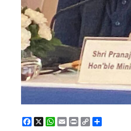
Facebook
X
WhatsApp
Email
Print
Copy
Share
Link