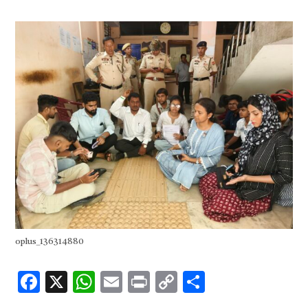
oplus_136314880
Facebook
X
WhatsApp
Email
Print
Copy
Share
Link