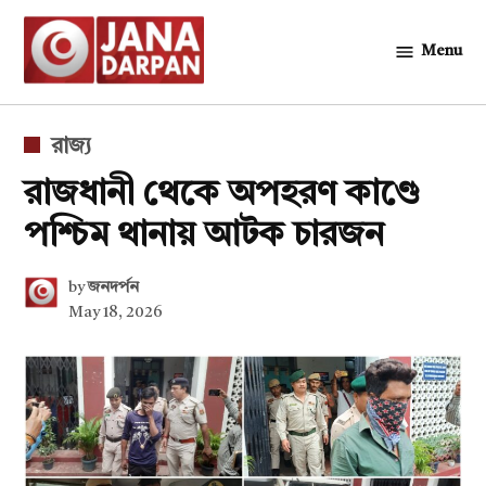
Skip
to
Menu
জনদর্পন
content
POSTED
রাজ্য
IN
রাজধানী থেকে অপহরণ কাণ্ডে
পশ্চিম থানায় আটক চারজন
by
জনদর্পন
May 18, 2026