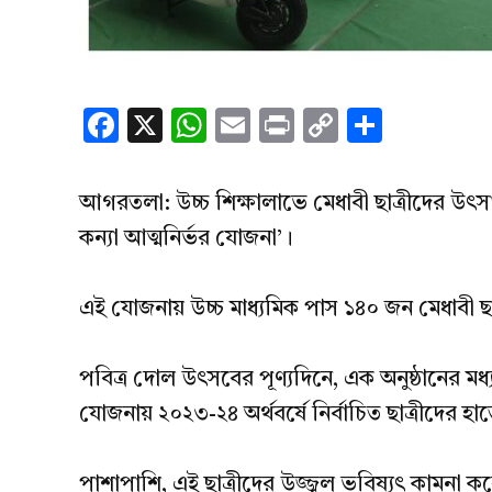
Facebook
X
WhatsApp
Email
Print
Copy
Share
Link
আগরতলা: উচ্চ শিক্ষালাভে মেধাবী ছাত্রীদের উৎসাহিত
কন্যা আত্মনির্ভর যোজনা’।
এই যোজনায় উচ্চ মাধ্যমিক পাস ১৪০ জন মেধাবী ছাত্
পবিত্র দোল উৎসবের পূণ্যদিনে, এক অনুষ্ঠানের মধ্
যোজনায় ২০২৩-২৪ অর্থবর্ষে নির্বাচিত ছাত্রীদের হাতে 
পাশাপাশি, এই ছাত্রীদের উজ্জ্বল ভবিষ্যৎ কামনা ক