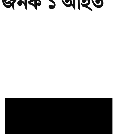
ঙ্কা জনক ১ আহত