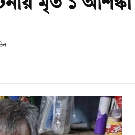
্ঘটনায় মৃত ১ আশ
তিন