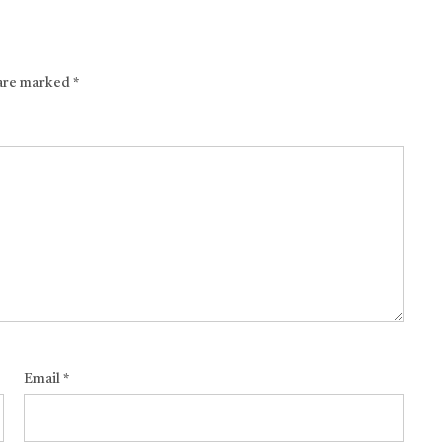
 are marked
*
Email
*