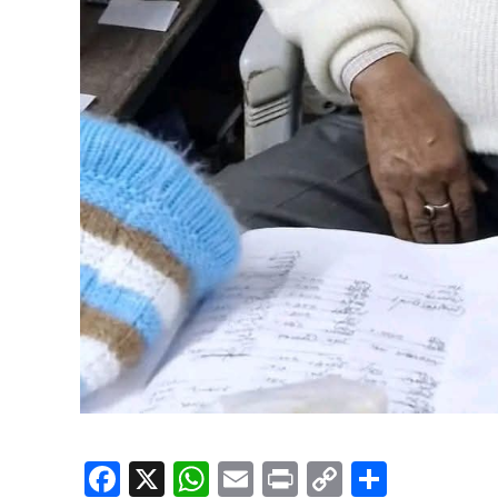
Facebook
X
WhatsApp
Email
Print
Copy
Share