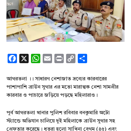
Facebook
X
WhatsApp
Email
Print
Copy
Share
Link
আগরতলা ।। সাধারণ নেশাজাত দ্রব্যের কারবারের
পাশাপাশি ব্রাউন সুগার এর মতো মারাত্মক নেশা সামগ্রীর
কারবার ও পাচারে জড়িয়ে পড়ছে মহিলারাও।
পূর্ব আগরতলা থানার পুলিশ রবিবার বনকুমারি অটো
স্ট্যান্ডে অভিযান চালিয়ে দুই মহিলাকে ব্রাউন সুগার সহ
গ্রেফতার করেছে। ধৃতরা হলো সাখিনা বেগম (৪৫) এবং