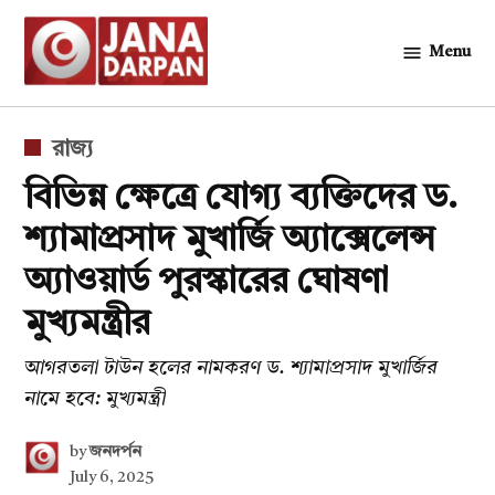
Skip
to
Menu
জনদর্পন
content
POSTED
রাজ্য
IN
বিভিন্ন ক্ষেত্রে যোগ্য ব্যক্তিদের ড.
শ্যামাপ্রসাদ মুখার্জি অ্যাক্সেলেন্স
অ্যাওয়ার্ড পুরস্কারের ঘোষণা
মুখ্যমন্ত্রীর
আগরতলা টাউন হলের নামকরণ ড. শ্যামাপ্রসাদ মুখার্জির
নামে হবে: মুখ্যমন্ত্রী
by
জনদর্পন
July 6, 2025