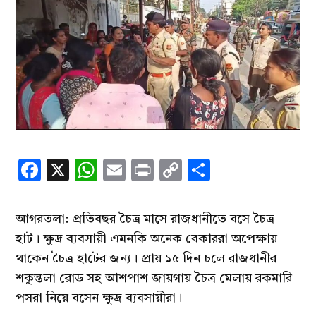
Facebook
X
WhatsApp
Email
Print
Copy
Share
Link
আগরতলা: প্রতিবছর চৈত্র মাসে রাজধানীতে বসে চৈত্র
হাট। ক্ষুদ্র ব্যবসায়ী এমনকি অনেক বেকাররা অপেক্ষায়
থাকেন চৈত্র হাটের জন্য। প্রায় ১৫ দিন চলে রাজধানীর
শকুন্তলা রোড সহ আশপাশ জায়গায় চৈত্র মেলায় রকমারি
পসরা নিয়ে বসেন ক্ষুদ্র ব্যবসায়ীরা।