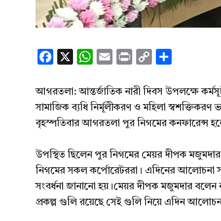
Facebook
X
WhatsApp
Email
Print
Copy
Share
Link
আগরতলা: আন্তর্জাতিক নারী দিবস উপলক্ষে কর্মসূ
সামাজিক ব্যধি নির্মূলীকরণ ও মহিলা স্বশক্তিক
বৃহস্পতিবার আগরতলা পুর নিগমের কনফারেন্স হ
উপস্থিত ছিলেন পুর নিগমের মেয়র দীপক মজুমদার
নিগমের সকল কর্পোরেটররা। এদিনের আলোচনা সভ
সংবর্ধনা জানানো হয়।মেয়র দীপক মজুমদার বলেন ন
প্রকল্প গুলি রয়েছে সেই গুলি নিয়ে এদিন আলোচ