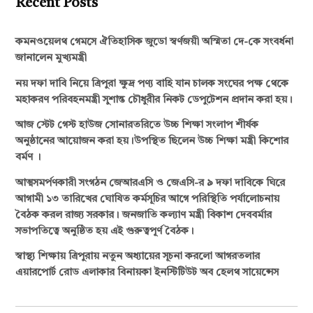
Recent Posts
কমনওয়েলথ গেমসে ঐতিহাসিক জুডো স্বর্ণজয়ী অস্মিতা দে-কে সংবর্ধনা
জানালেন মুখ্যমন্ত্রী
নয় দফা দাবি নিয়ে ত্রিপুরা ক্ষুদ্র পণ্য বাহি যান চালক সংঘের পক্ষ থেকে
মহাকরণ পরিবহনমন্ত্রী সুশান্ত চৌধুরীর নিকট ডেপুটেশন প্রদান করা হয়।
আজ স্টেট গেস্ট হাউজ সোনারতরিতে উচ্চ শিক্ষা সংলাপ শীর্ষক
অনুষ্ঠানের আয়োজন করা হয়।উপস্থিত ছিলেন উচ্চ শিক্ষা মন্ত্রী কিশোর
বর্মণ ।
আত্মসমর্পণকারী সংগঠন জেআরএসি ও জেএসি-র ৯ দফা দাবিকে ঘিরে
আগামী ১৩ তারিখের ঘোষিত কর্মসূচির আগে পরিস্থিতি পর্যালোচনায়
বৈঠক করল রাজ্য সরকার। জনজাতি কল্যাণ মন্ত্রী বিকাশ দেববর্মার
সভাপতিত্বে অনুষ্ঠিত হয় এই গুরুত্বপূর্ণ বৈঠক।
স্বাস্থ্য শিক্ষায় ত্রিপুরায় নতুন অধ্যায়ের সূচনা করলো আগরতলার
এয়ারপোর্ট রোড এলাকার বিনায়কা ইনস্টিটিউট অব হেলথ সায়েন্সেস