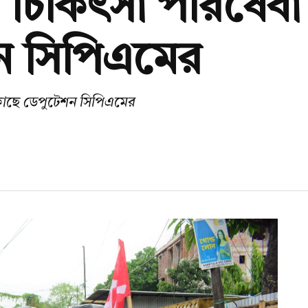
 চিকিৎসা পরিষেবা
ন সিপিএমের
 কাছে ডেপুটেশন সিপিএমের