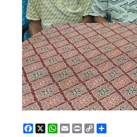
Facebook
X
WhatsApp
Email
Print
Copy
Share