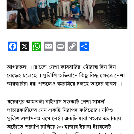
Facebook
X
WhatsApp
Email
Print
Copy
Share
Link
আগরতলা ।।রাজ্যে নেশা কারবারিরা দৌরাত্ম দিন দিন
বেড়েই চলেছে । পুলিশি অভিযানে কিছু কিছু ক্ষেত্রে নেশা
কারবারিরা ধরা পড়লেও রমরমিয়ে চলছে তাদের ব্যবসা ।
খয়েরপুর আমতলী বাইপাস সড়কটি নেশা সামগ্রী
পাচারকারীদের যেন একটি নিরাপদ করিডোর। যদিও
পুলিশ প্রশাসনও বসে নেই। একটি ধাবা সংলগ্ন এলাকায়
অটোতে তল্লাশি চালিয়ে ৯০ হাজার ইয়াবা ট্যাবলেট