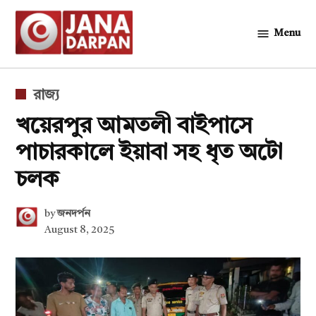
Skip
to
Menu
জনদর্পন
content
POSTED
রাজ্য
IN
খয়েরপুর আমতলী বাইপাসে
পাচারকালে ইয়াবা সহ ধৃত অটো
চলক
by
জনদর্পন
August 8, 2025