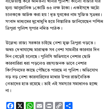
বাজেয়াপ্ত করে আমতলী থানার পুলিশ! কালো বাজার যার
মূল্য আনুমানিক ১কোটি ৩৫ লক্ষ টাকা। একইসঙ্গে অটো
চালককে আটক করা হয় ! ধৃত যুবকের নাম সুজিত সূত্রধর।
সংবাদ মাধ্যমের মুখোমুখি হয়ে বিস্তারিত জানিয়েছেন পশ্চিম
ত্রিপুরা পুলিশ সুপার নমিত পাঠক।
উল্লেখ্য রাজ্য সরকার চাইছে নেশা মুক্ত ত্রিপুরা গড়তে।
অথচ দেখাযাচ্ছে মারাত্মক সব নেশা সামগ্রীর কারবার দিন
দিন বেড়েই চলেছে। পুলিসি অভিযানে নেশার ছোট
কারবারিরা ধরা পড়লেও রহস্যজনক ভাবে নেশার
কিংপিনদের কাছে পৌঁছতে পারছে না পুলিশ। অভিযোগ
বড় বড় নেশা কারবারিদের মাথার উপর রাজনৈতিক
নেতাদের হাত রয়েছে। তাই এই সমস্যার সমাধানও হচ্ছে
না।
Facebook
X
WhatsApp
Email
Print
Copy
Share