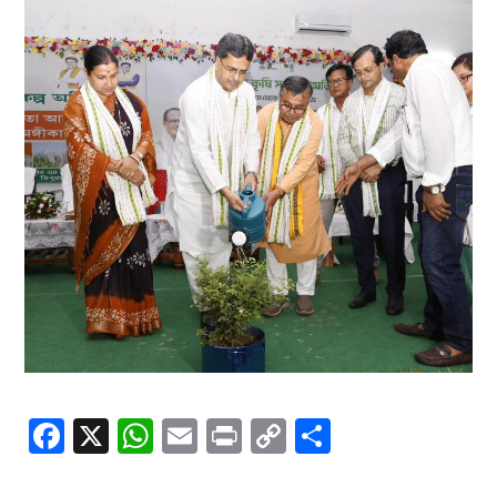
Facebook
X
WhatsApp
Email
Print
Copy
Share
Link