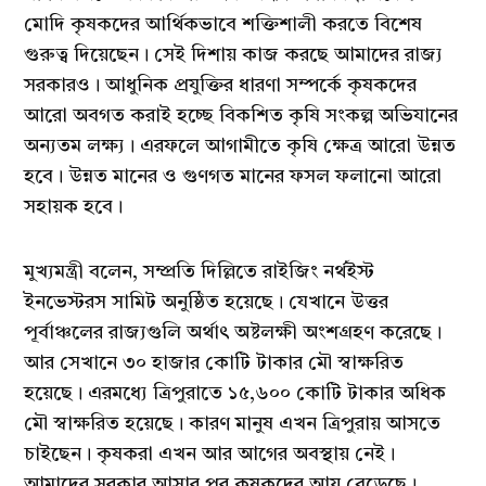
মোদি কৃষকদের আর্থিকভাবে শক্তিশালী করতে বিশেষ
গুরুত্ব দিয়েছেন। সেই দিশায় কাজ করছে আমাদের রাজ্য
সরকারও। আধুনিক প্রযুক্তির ধারণা সম্পর্কে কৃষকদের
আরো অবগত করাই হচ্ছে বিকশিত কৃষি সংকল্প অভিযানের
অন্যতম লক্ষ্য। এরফলে আগামীতে কৃষি ক্ষেত্র আরো উন্নত
হবে। উন্নত মানের ও গুণগত মানের ফসল ফলানো আরো
সহায়ক হবে।
মুখ্যমন্ত্রী বলেন, সম্প্রতি দিল্লিতে রাইজিং নর্থইস্ট
ইনভেস্টরস সামিট অনুষ্ঠিত হয়েছে। যেখানে উত্তর
পূর্বাঞ্চলের রাজ্যগুলি অর্থাৎ অষ্টলক্ষী অংশগ্রহণ করেছে।
আর সেখানে ৩০ হাজার কোটি টাকার মৌ স্বাক্ষরিত
হয়েছে। এরমধ্যে ত্রিপুরাতে ১৫,৬০০ কোটি টাকার অধিক
মৌ স্বাক্ষরিত হয়েছে। কারণ মানুষ এখন ত্রিপুরায় আসতে
চাইছেন। কৃষকরা এখন আর আগের অবস্থায় নেই।
আমাদের সরকার আসার পর কৃষকদের আয় বেড়েছে।