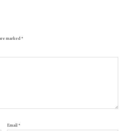
 are marked
*
Email
*