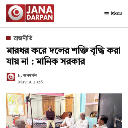
Skip
to
Menu
জনদর্পন
content
POSTED
রাজনীতি
IN
মারধর করে দলের শক্তি বৃদ্ধি করা
যায় না : মানিক সরকার
by
জনদর্পন
May 19, 2026