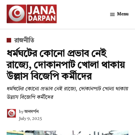
Skip
to
Menu
জনদর্পন
content
POSTED
রাজনীতি
IN
ধর্মঘটের কোনো প্রভাব নেই
রাজ্যে, দোকানপাট খোলা থাকায়
উল্লাস বিজেপি কর্মীদের
ধর্মঘটের কোনো প্রভাব নেই রাজ্যে, দোকানপাট খোলা থাকায়
উল্লাস বিজেপি কর্মীদের
by
জনদর্পন
July 9, 2025