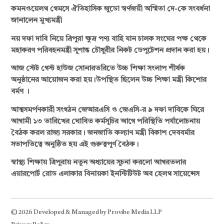
কমনওয়েলথ গেমসে ঐতিহাসিক জুডো স্বর্ণজয়ী অস্মিতা দে-কে সংবর্ধনা
জানালেন মুখ্যমন্ত্রী
নয় দফা দাবি নিয়ে ত্রিপুরা ক্ষুদ্র পণ্য বাহি যান চালক সংঘের পক্ষ থেকে
মহাকরণ পরিবহনমন্ত্রী সুশান্ত চৌধুরীর নিকট ডেপুটেশন প্রদান করা হয়।
আজ স্টেট গেস্ট হাউজ সোনারতরিতে উচ্চ শিক্ষা সংলাপ শীর্ষক
অনুষ্ঠানের আয়োজন করা হয়।উপস্থিত ছিলেন উচ্চ শিক্ষা মন্ত্রী কিশোর
বর্মণ ।
আত্মসমর্পণকারী সংগঠন জেআরএসি ও জেএসি-র ৯ দফা দাবিকে ঘিরে
আগামী ১৩ তারিখের ঘোষিত কর্মসূচির আগে পরিস্থিতি পর্যালোচনায়
বৈঠক করল রাজ্য সরকার। জনজাতি কল্যাণ মন্ত্রী বিকাশ দেববর্মার
সভাপতিত্বে অনুষ্ঠিত হয় এই গুরুত্বপূর্ণ বৈঠক।
স্বাস্থ্য শিক্ষায় ত্রিপুরায় নতুন অধ্যায়ের সূচনা করলো আগরতলার
এয়ারপোর্ট রোড এলাকার বিনায়কা ইনস্টিটিউট অব হেলথ সায়েন্সেস
© 2026 Developed & Managed by Provibe Media LLP