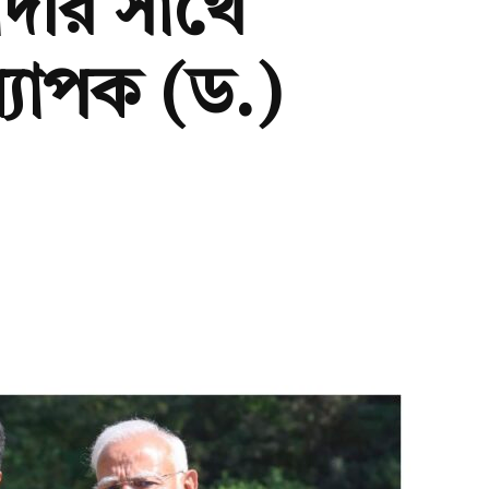
 মোদীর সাথে
অধ্যাপক (ড.)