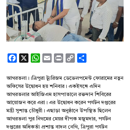
Facebook
X
WhatsApp
Email
Print
Copy
Share
Link
আগরতলা।‌।ত্রিপুরা ট্যুরিজম ডেভেলপমেন্ট ফোরামের নতুন
অফিসের উদ্বোধন হয় শনিবার। একইসঙ্গে এদিন
আগরতলার আইজিএম হাসপাতালে রক্তদান শিবিরের
আয়োজন করে এরা। এর উদ্বোধন করেন পর্যটন দপ্তরের
মন্ত্রী সুশান্ত চৌধুরী। এছাড়া অনুষ্ঠানে উপস্থিত ছিলেন
আগরতলা পুর নিগমের মেয়র দীপক মজুমদার, পর্যটন
দপ্তরের অধিকর্তা প্রশান্ত বাদল নেগি, ত্রিপুরা পর্যটন