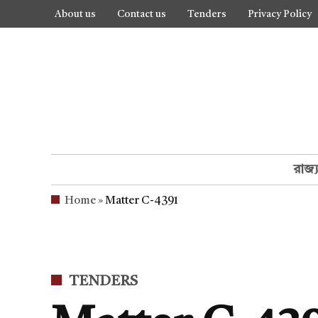
Skip
About us
Contact us
Tenders
Privacy Policy
to
content
রাজ্
Home
»
Matter C-4391
POSTED
TENDERS
IN