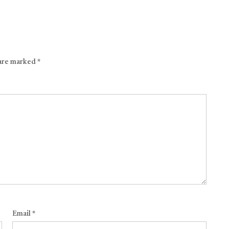
 are marked
*
Email
*