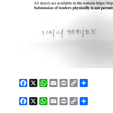
Facebook
X
WhatsApp
Email
Print
Copy
Share
Link
Facebook
X
WhatsApp
Email
Print
Copy
Share
Link